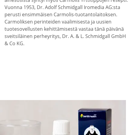
ainesosista syntyi myös Carmolis Yrttitippojen resepti.
Vuonna 1953, Dr. Adolf Schmidgall Iromedia AG:sta
perusti ensimmäisen Carmolis-tuotantolaitoksen.
Carmoliksen perinteiden vaalimisesta ja uusien
tuotesovellusten kehittämisestä vastaa tänä päivänä
sveitsiläinen perheyritys, Dr. A. & L. Schmidgall GmbH
& Co KG.