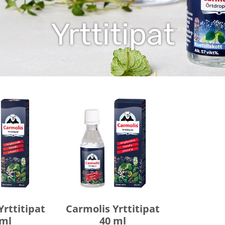
Yrttitipat
Yrttitipat
Carmolis Yrttitipat
 ml
40 ml